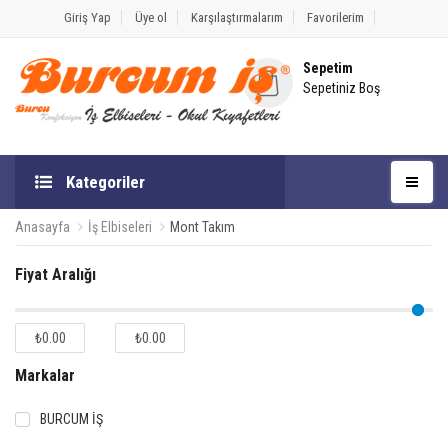
Giriş Yap
Üye ol
Karşılaştırmalarım
Favorilerim
Sepetim
Sepetiniz Boş
Kategoriler
Anasayfa
İş Elbiseleri
Mont Takım
Fiyat Aralığı
₺0.00
₺0.00
Markalar
BURCUM İŞ