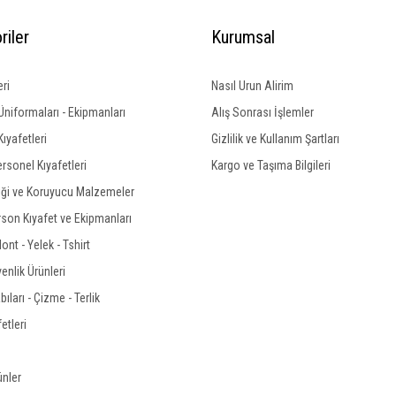
riler
Kurumsal
eri
Nasıl Urun Alirim
Üniformaları - Ekipmanları
Alış Sonrası İşlemler
ıyafetleri
Gizlilik ve Kullanım Şartları
ersonel Kıyafetleri
Kargo ve Taşıma Bilgileri
iği ve Koruyucu Malzemeler
rson Kıyafet ve Ekipmanları
nt - Yelek - Tshirt
enlik Ürünleri
ıları - Çizme - Terlik
etleri
ünler