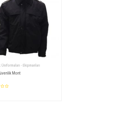
 Üniformaları - Ekipmanları
üvenlik Mont