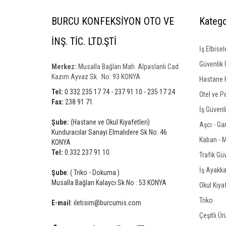
BURCU KONFEKSİYON OTO VE
Katego
İNŞ. TİC. LTD.ŞTİ
İş Elbisel
Güvenlik 
Merkez:
Musalla Bağları Mah. Alpaslanlı Cad.
Kazım Ayvaz Sk. No: 93 KONYA
Hastane K
Tel:
0.332 235 17 74 - 237 91 10 - 235 17 24
Otel ve P
Fax:
238 91 71
İş Güvenl
Şube:
(Hastane ve Okul Kıyafetleri)
Aşcı - Ga
Kunduracılar Sanayi Elmalıdere Sk No: 46
Kaban - Mo
KONYA
Tel:
0.332 237 91 10
Trafik Güv
İş Ayakkab
Şube
: ( Triko - Dokuma )
Musalla Bağları Kalaycı Sk No : 53 KONYA
Okul Kıyaf
Triko
E-mail
: iletisim@burcumis.com
Çeşitli Ür