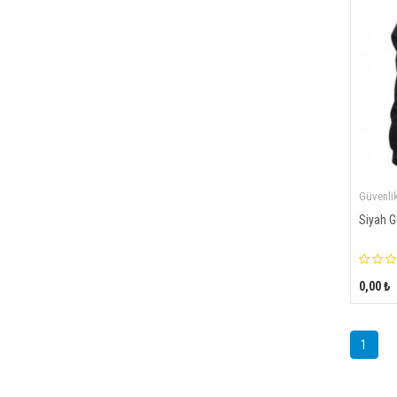
Güvenlik
Siyah G
0,00 ₺
1