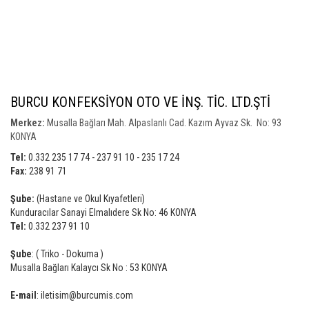
BURCU KONFEKSİYON OTO VE İNŞ. TİC. LTD.ŞTİ
Merkez:
Musalla Bağları Mah. Alpaslanlı Cad. Kazım Ayvaz Sk. No: 93
KONYA
Tel:
0.332 235 17 74 - 237 91 10 - 235 17 24
Fax:
238 91 71
Şube:
(Hastane ve Okul Kıyafetleri)
Kunduracılar Sanayi Elmalıdere Sk No: 46 KONYA
Tel:
0.332 237 91 10
Şube
: ( Triko - Dokuma )
Musalla Bağları Kalaycı Sk No : 53 KONYA
E-mail
: iletisim@burcumis.com