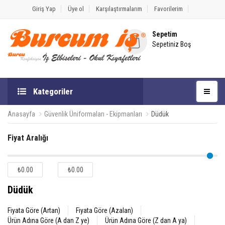
Giriş Yap
Üye ol
Karşılaştırmalarım
Favorilerim
Sepetim
Sepetiniz Boş
Kategoriler
Anasayfa
Güvenlik Üniformaları - Ekipmanları
Düdük
Fiyat Aralığı
₺0.00
₺0.00
Düdük
Fiyata Göre (Artan)
Fiyata Göre (Azalan)
Ürün Adına Göre (A dan Z ye)
Ürün Adına Göre (Z dan A ya)