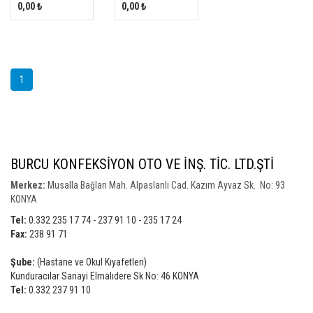
0,00 ₺
0,00 ₺
1
BURCU KONFEKSİYON OTO VE İNŞ. TİC. LTD.ŞTİ
Merkez:
Musalla Bağları Mah. Alpaslanlı Cad. Kazım Ayvaz Sk. No: 93
KONYA
Tel:
0.332 235 17 74 - 237 91 10 - 235 17 24
Fax:
238 91 71
Şube:
(Hastane ve Okul Kıyafetleri)
Kunduracılar Sanayi Elmalıdere Sk No: 46 KONYA
Tel:
0.332 237 91 10