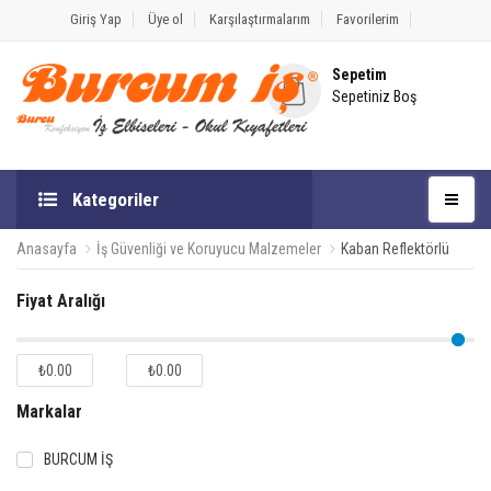
Giriş Yap
Üye ol
Karşılaştırmalarım
Favorilerim
Sepetim
Sepetiniz Boş
Kategoriler
Anasayfa
İş Güvenliği ve Koruyucu Malzemeler
Kaban Reflektörlü
Fiyat Aralığı
₺0.00
₺0.00
Markalar
BURCUM İŞ