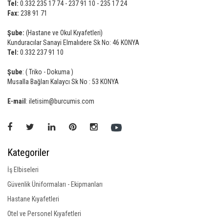
Tel:
0.332 235 17 74 - 237 91 10 - 235 17 24
Fax:
238 91 71
Şube:
(Hastane ve Okul Kıyafetleri)
Kunduracılar Sanayi Elmalıdere Sk No: 46 KONYA
Tel:
0.332 237 91 10
Şube
: ( Triko - Dokuma )
Musalla Bağları Kalaycı Sk No : 53 KONYA
E-mail
: iletisim@burcumis.com
Kategoriler
İş Elbiseleri
Güvenlik Üniformaları - Ekipmanları
Hastane Kıyafetleri
Otel ve Personel Kıyafetleri