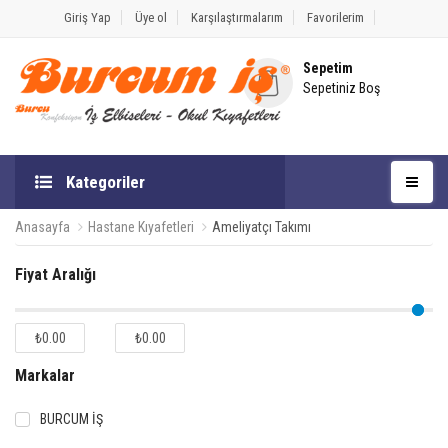
Giriş Yap
Üye ol
Karşılaştırmalarım
Favorilerim
Sepetim
Sepetiniz Boş
Kategoriler
Anasayfa
Hastane Kıyafetleri
Ameliyatçı Takımı
Fiyat Aralığı
₺0.00
₺0.00
Markalar
BURCUM İŞ